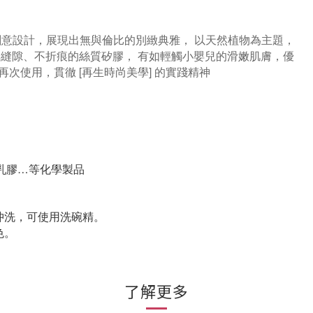
美學的創意設計，展現出無與倫比的別緻典雅， 以天然植物為主題，
無縫隙、不折痕的絲質矽膠， 有如輕觸小嬰兒的滑嫩肌膚，優
再次使用，貫徹 [再生時尚美學] 的實踐精神
鉛，乳膠…等化學製品
沖洗，可使用洗碗精。
色。
。
了解更多