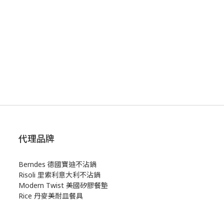
代理品牌
Berndes 德國寶迪不沾鍋
Risoli 里索利意大利不沾鍋
Modern Twist 美國矽膠餐墊
Rice 丹麥美耐皿餐具