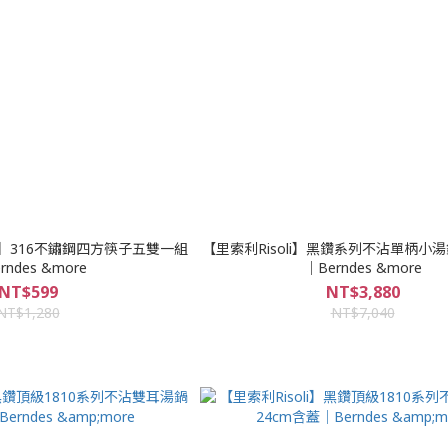
寶迪】316不鏽鋼四方筷子五雙一組
【里索利Risoli】黑鑽系列不沾單柄小湯
rndes &more
｜Berndes &more
NT$599
NT$3,880
NT$1,280
NT$7,040