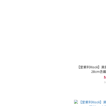
【里索利Risoli】
28cm含蓋
N
N