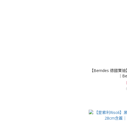
【Berndes 德國
｜Be