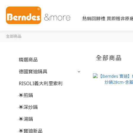
熱銷回歸禮 買即贈非原廠
全部商品
全部商品
精選商品
德國寶迪鍋具
RISOLI義大利里索利
🌟煎鍋
🌟深炒鍋
🌟湯鍋
🌟寶迪新品