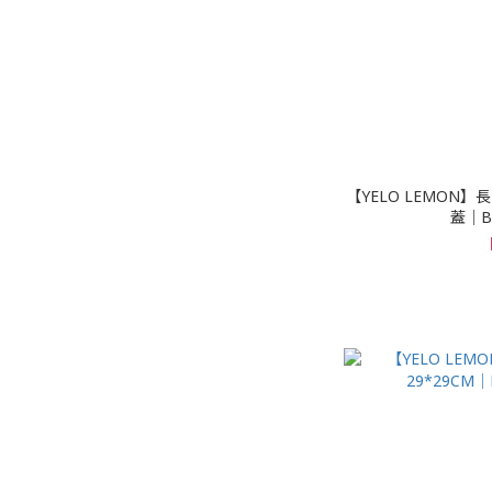
【YELO LEMON】
蓋｜Be