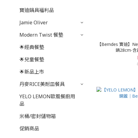
寶迪鍋具福利品
Jamie Oliver
Modern Twist 餐墊
【Berndes 寶迪】N
🌟經典餐墊
鍋28cm-含
🌟兒童餐墊
🌟新品上市
丹麥RICE美耐皿餐具
YELO LEMON歐風餐廚用
品
米桶/密封儲物箱
促銷商品