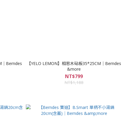
｜Berndes
【YELO LEMON】相思木砧板35*25CM｜Berndes
&more
NT$799
NT$1,188