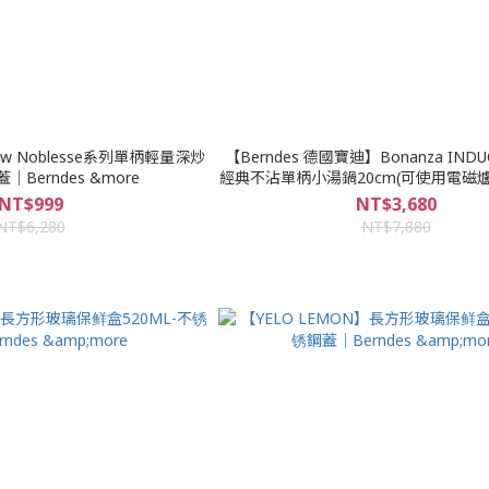
ew Noblesse系列單柄輕量深炒
【Berndes 德國寶迪】Bonanza IND
蓋｜Berndes &more
經典不沾單柄小湯鍋20cm(可使用電磁爐)｜
&more
NT$999
NT$3,680
NT$6,280
NT$7,880