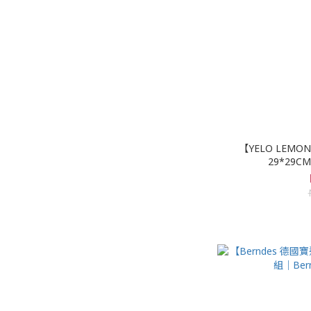
【YELO LEM
29*29CM