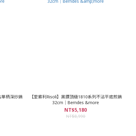
不沾單柄深炒鍋
【里索利Risoli】黑鑽頂級1810系列不沾平底煎鍋
32cm｜Berndes &more
NT$5,180
NT$8,990