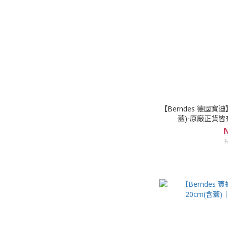
【Berndes 德國寶
蓋)-原廠正貨皆有
N
N