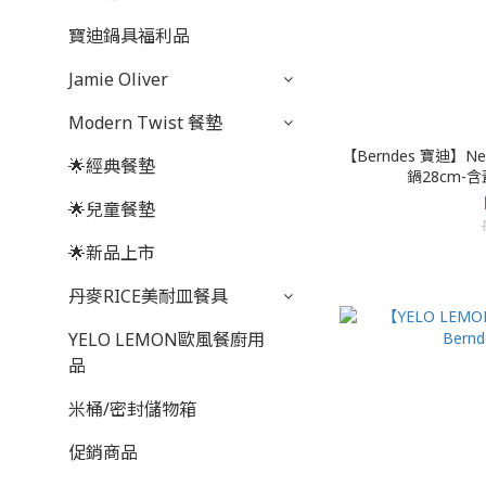
寶迪鍋具福利品
Jamie Oliver
Modern Twist 餐墊
【Berndes 寶迪】N
🌟經典餐墊
鍋28cm-含
🌟兒童餐墊
🌟新品上市
丹麥RICE美耐皿餐具
YELO LEMON歐風餐廚用
品
米桶/密封儲物箱
促銷商品