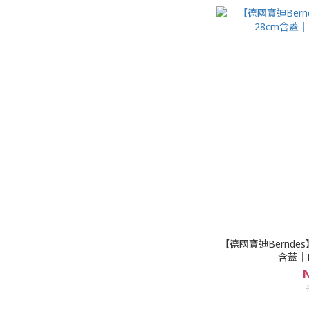
【德國寶迪Berndes
含蓋｜B
N