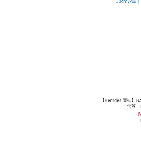
【Berndes 寶迪】
含蓋｜B
N