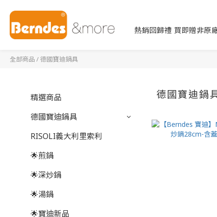
熱銷回歸禮 買即贈非原廠
全部商品
/
德國寶迪鍋具
德國寶迪鍋
精選商品
德國寶迪鍋具
RISOLI義大利里索利
🌟煎鍋
🌟深炒鍋
🌟湯鍋
🌟寶迪新品