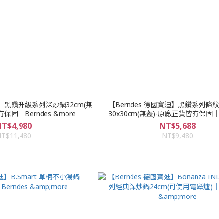
迪】黑鑽升級系列深炒鍋32cm(無
【Berndes 德國寶迪】黑鑽系列條
保固｜Berndes &more
30x30cm(無蓋)-原廠正貨皆有保固｜B
&more
T$4,980
NT$5,688
T$11,480
NT$9,480