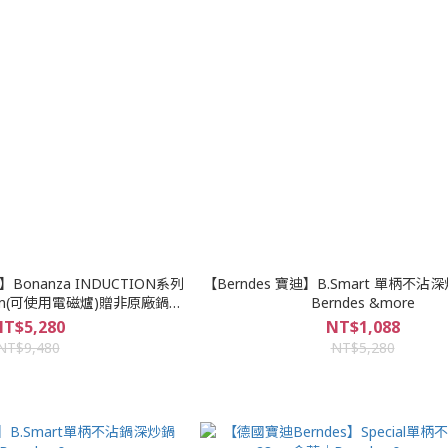
】Bonanza INDUCTION系列
【Berndes 寶迪】B.Smart 單柄不沾
m(可使用電磁爐)贈非原廠鍋蓋
Berndes &more
rndes &more
T$5,280
NT$1,088
NT$9,480
NT$5,280