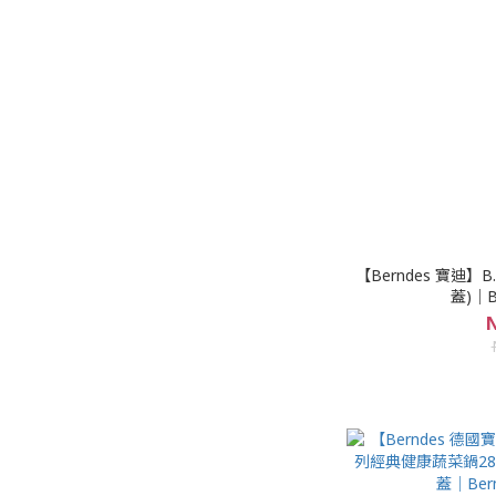
【Berndes 寶迪】B
蓋)｜B
N