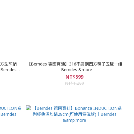
紋方型煎鍋
【Berndes 德國寶迪】316不鏽鋼四方筷子五雙一組
erndes
｜Berndes &more
NT$599
NT$1,280