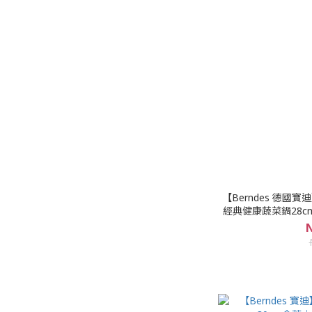
【Berndes 德國寶迪
經典健康蔬菜鍋28c
｜Be
N