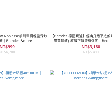
ew Noblesse系列單柄輕量深炒
【Berndes 德國寶迪】經典升級平底煎鍋
蓋｜Berndes &more
用電磁爐)-原廠正貨皆有保固｜Berndes
NT$999
NT$3,180
NT$6,280
NT$5,480