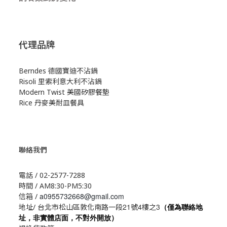
代理品牌
Berndes 德國寶迪不沾鍋
Risoli 里索利意大利不沾鍋
Modern Twist 美國矽膠餐墊
Rice 丹麥美耐皿餐具
聯絡我們
電話 / 02-2577-7288
時間 / AM8:30-PM5:30
a0955732668@gmail.com
信箱 /
21
4
3
地址/ 台北市松山區敦化南路一段
號
樓之
（僅為聯絡地
址，非實體店面，不對外開放）