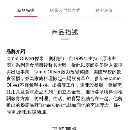
商品描述
送貨及付款方式
顧客評價
商品描述
品牌介紹
Jamie Oliver(
)
1999
傑米．奧利佛
，自
年主持《原味主
廚》系列美食節目後聲名大噪，從此以廚師身份踏入電視
Jamie Oliver
與出版事業。
致力改變英國、美國學校的飲
Jamie
食習慣，並為家庭料理掀起一場飲食革命。多年來
Oliver
不僅參與主持、出書等工作，還開設餐廳、發展烹
飪用具及食材產品系列、創立基金會、推行各項與料理相
關教育方案，將料理、生活、教育緊密結合在一起。
他所
“
-
推出的餐廚品牌
Jamie Oliver
”,
就如同他的烹調理念一樣
,
,
簡單
原味
粗獷瀟灑。
了解更多