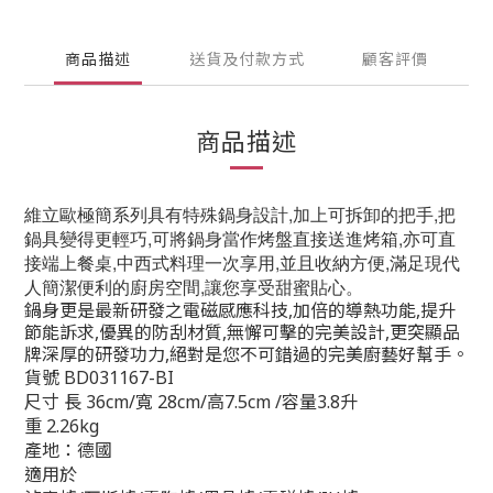
商品描述
送貨及付款方式
顧客評價
商品描述
維立歐極簡系列具有特殊鍋身設計,加上可拆卸的把手,把
鍋具變得更輕巧,可將鍋身當作烤盤直接送進烤箱,亦可直
接端上餐桌,中西式料理一次享用,並且收納方便,滿足現代
人簡潔便利的廚房空間,讓您享受甜蜜貼心。
鍋身更是最新研發之電磁感應科技,加倍的導熱功能,提升
節能訴求,優異的防刮材質,無懈可擊的完美設計,更突顯品
牌深厚的研發功力,絕對是您不可錯過的完美廚藝好幫手。
貨號
BD031167-BI
尺寸
長 36cm/寬 28cm/高7.5cm /容量3.8升
重 2.26kg
產地：德國
適用於