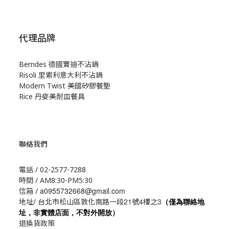
代理品牌
Berndes 德國寶迪不沾鍋
Risoli 里索利意大利不沾鍋
Modern Twist 美國矽膠餐墊
Rice 丹麥美耐皿餐具
聯絡我們
電話 / 02-2577-7288
時間 / AM8:30-PM5:30
a0955732668@gmail.com
信箱 /
21
4
3
地址/ 台北市松山區敦化南路一段
號
樓之
（僅為聯絡地
址，非實體店面，不對外開放）
退換貨政策