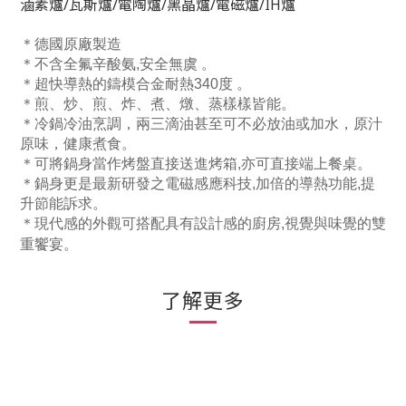
滷素爐/瓦斯爐/電陶爐/黑晶爐/電磁爐/IH爐
＊德國原廠製造
＊不含全氟辛酸氨,安全無虞 。
＊超快導熱的鑄模合金耐熱340度 。
＊煎、炒、煎、炸、煮、燉、蒸樣樣皆能。
＊冷鍋冷油烹調，兩三滴油甚至可不必放油或加水，原汁
原味，健康煮食。
＊可將鍋身當作烤盤直接送進烤箱,亦可直接端上餐桌。
＊鍋身更是最新研發之電磁感應科技,加倍的導熱功能,提
升節能訴求。
＊現代感的外觀可搭配具有設計感的廚房,視覺與味覺的雙
重饗宴。
了解更多