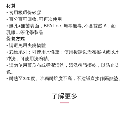
材質
• 食用級環保矽膠
• 百分百可回收. 可再次使用
• 無孔+無菌表面，BPA free, 無毒無毒, 不含雙酚 A，鉛，
乳膠…等化學製品
保養方式
• 請避免用尖銳物體
• 彩繪系列：可使用水性筆；使用後請以溼布擦拭或以水
沖洗，可使用洗碗精。
• 請勿使用菜瓜布或穩潔清洗，清洗後請擦乾，以防止染
色。
• 耐熱至220度。唯獨耐熔度不高，不建議直接作隔熱墊。
了解更多