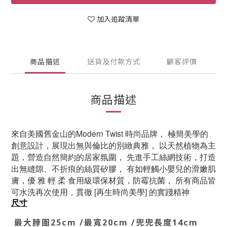
加入追蹤清單
商品描述
送貨及付款方式
顧客評價
商品描述
來自美國舊金山的Modern Twist 時尚品牌， 極簡美學的
創意設計，展現出無與倫比的別緻典雅， 以天然植物為主
題，營造自然簡約的居家氛圍， 先進手工絲網技術，打造
出無縫隙、不折痕的絲質矽膠， 有如輕觸小嬰兒的滑嫩肌
膚，優 雅 輕 柔 食用級環保材質，防霉抗菌， 所有商品皆
可水洗再次使用，貫徹 [再生時尚美學] 的實踐精神
尺寸
最大脖圍25cm /最寬20cm /兜兜長度14cm