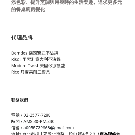
添色彩、提升烹調與用餐時的生活樂趣。追求更多元
的餐桌廚房變化
代理品牌
Berndes 德國寶迪不沾鍋
Risoli 里索利意大利不沾鍋
Modern Twist 美國矽膠餐墊
Rice 丹麥美耐皿餐具
聯絡我們
電話 / 02-2577-7288
時間 / AM8:30-PM5:30
a0955732668@gmail.com
信箱 /
21
4
3
地址/ 台北市松山區敦化南路一段
號
樓之
（僅為聯絡地