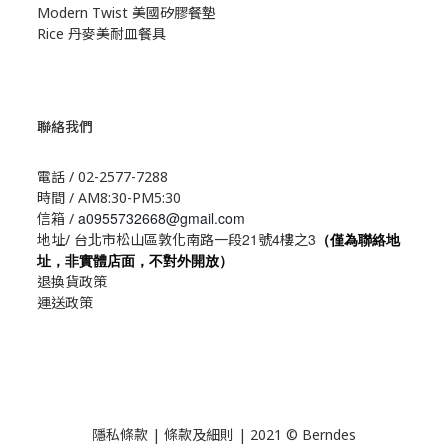
Modern Twist 美國矽膠餐墊
Rice 丹麥美耐皿餐具
聯絡我們
電話 / 02-2577-7288
時間 / AM8:30-PM5:30
a0955732668@gmail.com
信箱 /
21
4
3
地址/ 台北市松山區敦化南路一段
號
樓之
（僅為聯絡地
址，非實體店面，不對外開放）
退換貨政策
運送政策
隱私條款 | 條款及細則 | 2021 © Berndes