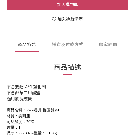
加入購物車
加入追蹤清單
商品描述
送貨及付款方式
顧客評價
商品描述
不含雙酚-A和 塑化劑
不含鄰苯二甲酸鹽
適用於洗碗機
商品名稱：
Rice
餐具
(
橢圓盤
)M
材質：美耐皿
耐熱溫度：
7
0℃
數量：
1
尺寸：
22x30cm
重量：
0.16kg