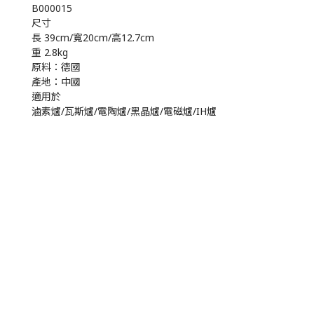
B000015
尺寸
長 39cm/寬20cm/高12.7cm
重 2.8kg
原料：德國
產地：中國
適用於
滷素爐/瓦斯爐/電陶爐/黑晶爐/電磁爐/IH爐