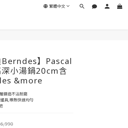
繁體中文
erndes】Pascal
深小湯鍋20cm含
es &more
三層鑄造不沾耐磨
爐具,導熱快速均勻
把
6,990