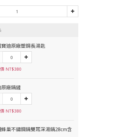
品
國寶迪原廠塑鋼長湯匙
價 NT$380
迪原廠鍋鏟
價 NT$380
越蜂巢不鏽鋼鍋雙耳深湯鍋28cm含