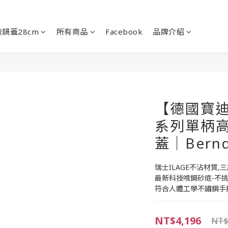
鍋蓋28cm
所有商品
Facebook
品牌介紹
【德國寶迪B
系列單柄高
蓋｜Bernd
瑞士ILAGE不沾材質,
最新科技噴鋼砂底-不挑
符合人體工學不鏽鋼手
NT$4,196
NT$