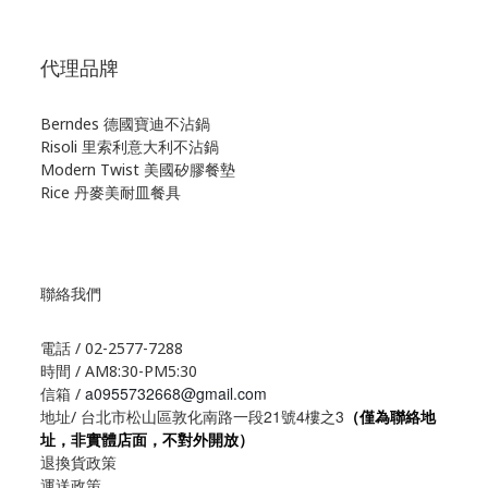
代理品牌
Berndes 德國寶迪不沾鍋
Risoli 里索利意大利不沾鍋
Modern Twist 美國矽膠餐墊
Rice 丹麥美耐皿餐具
聯絡我們
電話 / 02-2577-7288
時間 / AM8:30-PM5:30
a0955732668@gmail.com
信箱 /
21
4
3
地址/ 台北市松山區敦化南路一段
號
樓之
（僅為聯絡地
址，非實體店面，不對外開放）
退換貨政策
運送政策