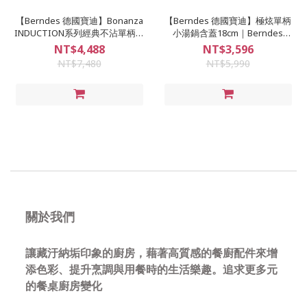
【Berndes 德國寶迪】Bonanza
【Berndes 德國寶迪】極炫單柄
INDUCTION系列經典不沾單柄小
小湯鍋含蓋18cm｜Berndes
湯鍋18cm(可使用電磁爐)｜
&more
NT$4,488
NT$3,596
Berndes &more
NT$7,480
NT$5,990
關於我們
讓藏汙納垢印象的廚房，藉著高質感的餐廚配件來增
添色彩、提升烹調與用餐時的生活樂趣。追求更多元
的餐桌廚房變化