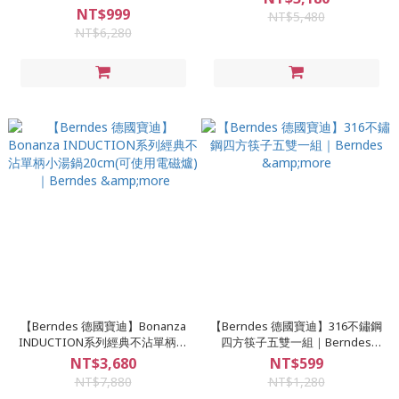
28cm-含蓋｜Berndes &more
NT$999
NT$5,480
NT$6,280
【Berndes 德國寶迪】Bonanza
【Berndes 德國寶迪】316不鏽鋼
INDUCTION系列經典不沾單柄小
四方筷子五雙一組｜Berndes
湯鍋20cm(可使用電磁爐)｜
&more
NT$3,680
NT$599
Berndes &more
NT$7,880
NT$1,280