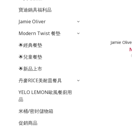
寶迪鍋具福利品
Jamie Oliver
Modern Twist 餐墊
Jamie Ol
🌟經典餐墊
N
🌟兒童餐墊
🌟新品上市
丹麥RICE美耐皿餐具
YELO LEMON歐風餐廚用
品
米桶/密封儲物箱
促銷商品