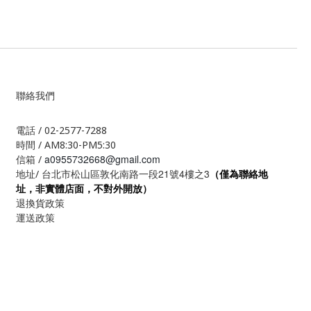
聯絡我們
電話 / 02-2577-7288
時間 / AM8:30-PM5:30
a0955732668@gmail.com
信箱 /
21
4
3
地址/ 台北市松山區敦化南路一段
號
樓之
（僅為聯絡地
址，非實體店面，不對外開放）
退換貨政策
運送政策