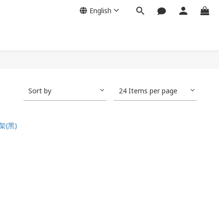
English
Sort by
24 Items per page