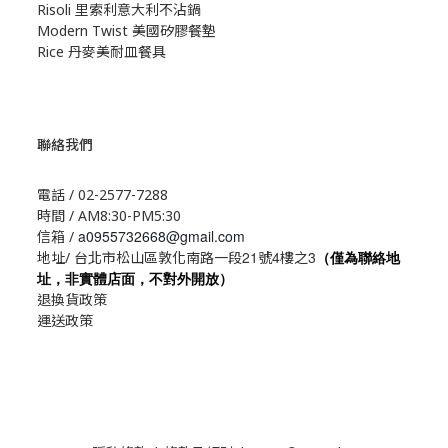
Risoli 里索利意大利不沾鍋
Modern Twist 美國矽膠餐墊
Rice 丹麥美耐皿餐具
聯絡我們
電話 / 02-2577-7288
時間 / AM8:30-PM5:30
a0955732668@gmail.com
信箱 /
21
4
3
地址/ 台北市松山區敦化南路一段
號
樓之
（僅為聯絡地
址，非實體店面，不對外開放）
退換貨政策
運送政策