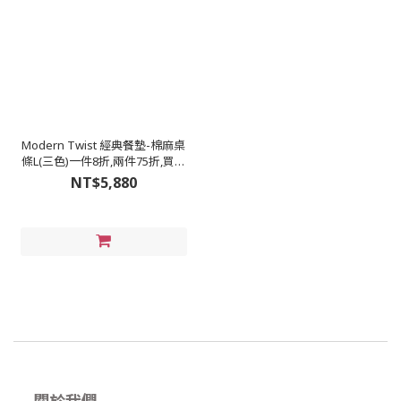
Modern Twist 經典餐墊-棉麻桌
條L(三色)一件8折,兩件75折,買即
贈杯墊四入(不挑色)
NT$5,880