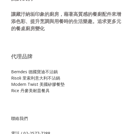
讓藏汙納垢印象的廚房，藉著高質感的餐廚配件來增
添色彩、提升烹調與用餐時的生活樂趣。追求更多元
的餐桌廚房變化
代理品牌
Berndes 德國寶迪不沾鍋
Risoli 里索利意大利不沾鍋
Modern Twist 美國矽膠餐墊
Rice 丹麥美耐皿餐具
聯絡我們
電話 / 02-2577-7288