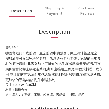
Shipping &
Customer
Description
Payment
Reviews
Description
產品特性
德國寶迪的平底煎鍋一直是煎鍋中的楚翹，兩三滴油甚至完全不
需加油即可煎出完美的菜餚，烹調過程無油無煙，完整的呈現食
材的原汁原味! 此系列加上可拆卸的把手,把鍋具變得更輕巧,可將
鍋身當作烤盤直接送進烤箱,亦可直接端上餐桌,中西式料理一次享
用,並且收納方便,滿足現代人簡潔便利的廚房空間,電磁感應科技,
更加倍的導熱功能,提升節能訴求。
尺寸：20 / 24 / 28CM
材質：鑄模合金
適用爐具：瓦斯爐、電爐、鹵素爐、黑晶爐
、IH爐、烤箱