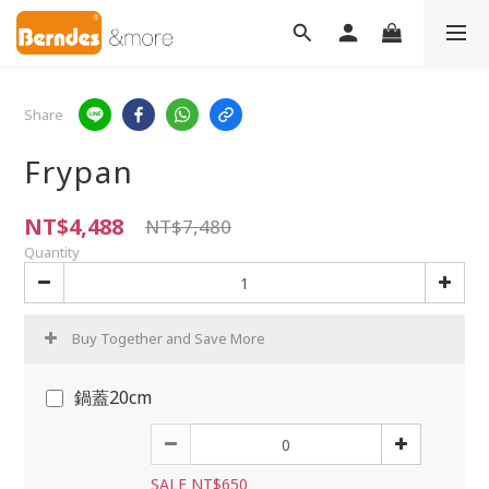
Share
Frypan
NT$4,488
NT$7,480
Quantity
Buy Together and Save More
鍋蓋20cm
SALE NT$650