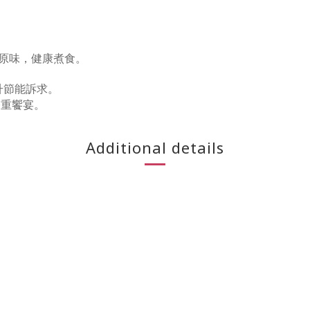
汁原味，健康煮食。
升節能訴求。
雙重饗宴。
Additional details