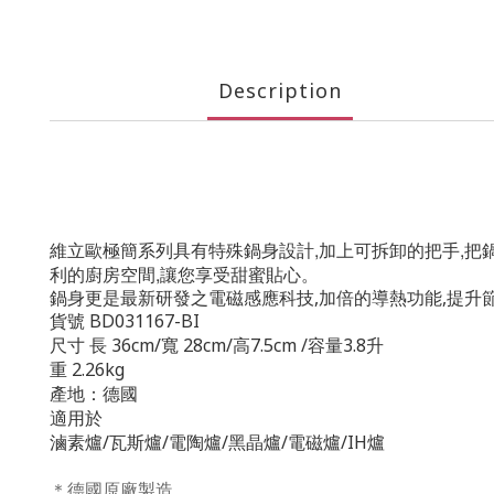
Description
維立歐極簡系列具有特殊鍋身設計,加上可拆卸的把手,把
利的廚房空間,讓您享受甜蜜貼心。
鍋身更是最新研發之電磁感應科技,加倍的導熱功能,提升
貨號
BD031167-BI
尺寸
長 36cm/寬 28cm/高7.5cm /容量3.8升
重 2.26kg
產地：德國
適用於
滷素爐/瓦斯爐/電陶爐/黑晶爐/電磁爐/IH爐
＊德國原廠製造