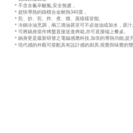
＊不含全氟辛酸氨,安全無虞 。
＊超快導熱的鑄模合金耐熱340度 。
＊煎、炒、煎、炸、煮、燉、蒸樣樣皆能。
＊冷鍋冷油烹調，兩三滴油甚至可不必放油或加水，原
＊可將鍋身當作烤盤直接送進烤箱,亦可直接端上餐桌。
＊鍋身更是最新研發之電磁感應科技,加倍的導熱功能,提
＊現代感的外觀可搭配具有設計感的廚房,視覺與味覺的