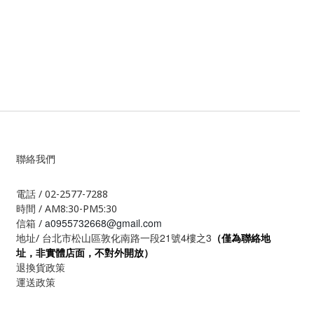
聯絡我們
電話 / 02-2577-7288
時間 / AM8:30-PM5:30
a0955732668@gmail.com
信箱 /
21
4
3
地址/ 台北市松山區敦化南路一段
號
樓之
（僅為聯絡地
址，非實體店面，不對外開放）
退換貨政策
運送政策