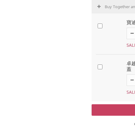
Buy Together a
寶
SAL
卓
蓋
SAL