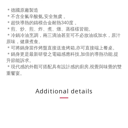
＊德國原廠製造
＊不含全氟辛酸氨,安全無虞 。
＊超快導熱的鑄模合金耐熱340度 。
＊煎、炒、煎、炸、煮、燉、蒸樣樣皆能。
＊冷鍋冷油烹調，兩三滴油甚至可不必放油或加水，原汁
原味，健康煮食。
＊可將鍋身當作烤盤直接送進烤箱,亦可直接端上餐桌。
＊鍋身更是最新研發之電磁感應科技,加倍的導熱功能,提
升節能訴求。
＊現代感的外觀可搭配具有設計感的廚房,視覺與味覺的雙
重饗宴。
Additional details