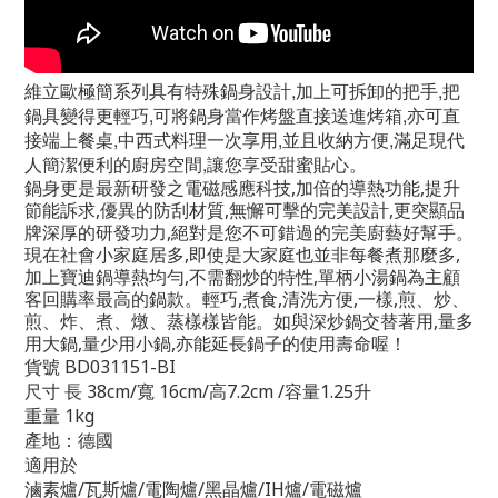
維立歐極簡系列具有特殊鍋身設計,加上可拆卸的把手,把
鍋具變得更輕巧,可將鍋身當作烤盤直接送進烤箱,亦可直
接端上餐桌,中西式料理一次享用,並且收納方便,滿足現代
人簡潔便利的廚房空間,讓您享受甜蜜貼心。
鍋身更是最新研發之電磁感應科技,加倍的導熱功能,提升
節能訴求,優異的防刮材質,無懈可擊的完美設計,更突顯品
牌深厚的研發功力,絕對是您不可錯過的完美廚藝好幫手。
現在社會小家庭居多,即使是大家庭也並非每餐煮那麼多,
加上寶迪鍋導熱均勻,不需翻炒的特性,單柄小湯鍋為主顧
客回購率最高的鍋款。輕巧,煮食,清洗方便,一樣,煎、炒、
煎、炸、煮、燉、蒸樣樣皆能。如與深炒鍋交替著用,量多
用大鍋,量少用小鍋,亦能延長鍋子的使用壽命喔！
貨號
BD031151-BI
尺寸
長 38cm/寬 16cm/高7.2cm /容量1.25升
重量 1kg
產地：德國
適用於
滷素爐/瓦斯爐/電陶爐/黑晶爐/IH爐/電磁爐