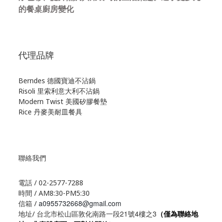
的餐桌廚房變化
代理品牌
Berndes 德國寶迪不沾鍋
Risoli 里索利意大利不沾鍋
Modern Twist 美國矽膠餐墊
Rice 丹麥美耐皿餐具
聯絡我們
電話 / 02-2577-7288
時間 / AM8:30-PM5:30
a0955732668@gmail.com
信箱 /
21
4
3
地址/ 台北市松山區敦化南路一段
號
樓之
（僅為聯絡地