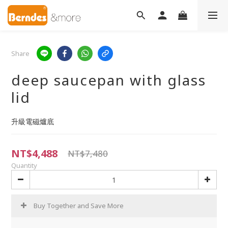
Share
deep saucepan with glass
lid
升級電磁爐底
NT$4,488
NT$7,480
Quantity
Buy Together and Save More