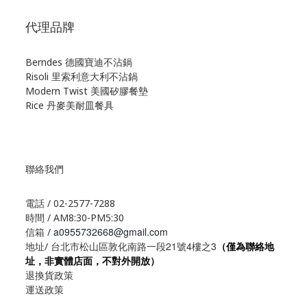
代理品牌
Berndes 德國寶迪不沾鍋
Risoli 里索利意大利不沾鍋
Modern Twist 美國矽膠餐墊
Rice 丹麥美耐皿餐具
聯絡我們
電話 / 02-2577-7288
時間 / AM8:30-PM5:30
a0955732668@gmail.com
信箱 /
21
4
3
地址/ 台北市松山區敦化南路一段
號
樓之
（僅為聯絡地
址，非實體店面，不對外開放）
退換貨政策
運送政策