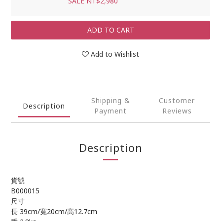
SALE NT$2,980
ADD TO CART
Add to Wishlist
Shipping &
Customer
Description
Payment
Reviews
Description
貨號
B000015
尺寸
長 39cm/寬20cm/高12.7cm