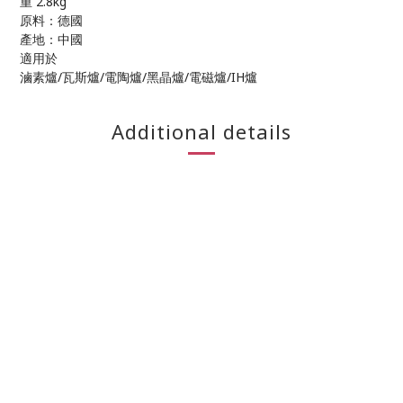
重 2.8kg
原料：德國
產地：中國
適用於
滷素爐/瓦斯爐/電陶爐/黑晶爐/電磁爐/IH爐
Additional details