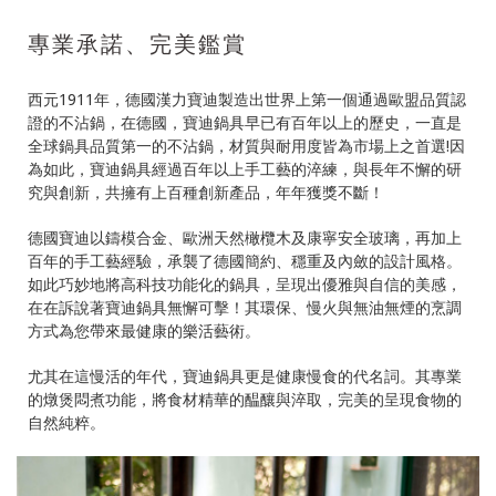
專業承諾、完美鑑賞
西元1911年，德國漢力寶迪製造出世界上第一個通過歐盟品質認
證的不沾鍋，在德國，寶迪鍋具早已有百年以上的歷史，一直是
全球鍋具品質第一的不沾鍋，材質與耐用度皆為市場上之首選!因
為如此，寶迪鍋具經過百年以上手工藝的淬練，與長年不懈的研
究與創新，共擁有上百種創新產品，年年獲獎不斷！
德國寶迪以鑄模合金、歐洲天然橄欖木及康寧安全玻璃，再加上
百年的手工藝經驗，承襲了德國簡約、穩重及內斂的設計風格。
如此巧妙地將高科技功能化的鍋具，呈現出優雅與自信的美感，
在在訴說著寶迪鍋具無懈可擊！其環保、慢火與無油無煙的烹調
方式為您帶來最健康的樂活藝術。
尤其在這慢活的年代，寶迪鍋具更是健康慢食的代名詞。其專業
的燉煲悶煮功能，將食材精華的醖釀與淬取，完美的呈現食物的
自然純粹。