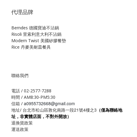
代理品牌
Berndes 德國寶迪不沾鍋
Risoli 里索利意大利不沾鍋
Modern Twist 美國矽膠餐墊
Rice 丹麥美耐皿餐具
聯絡我們
電話 / 02-2577-7288
時間 / AM8:30-PM5:30
a0955732668@gmail.com
信箱 /
21
4
3
地址/ 台北市松山區敦化南路一段
號
樓之
（僅為聯絡地
址，非實體店面，不對外開放）
退換貨政策
運送政策