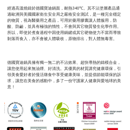
經過高溫燒鑄於德國寶迪鍋面，耐熱340℃。其不沾塗層產品通
過歐洲與美國國家衛生安全局之嚴格安全測試，是一種完全穩定
的物質，視為醫藥用之產品，可用於藥用膠囊讓人體服用，防
酸、防鹼，並具有極強的惰性，不會與其它物質發生化學作用。
所以，即使於煮食過程中因使用鍋鏟或其它硬物使力不當而導致
剝落而食入，亦不會被人體吸收，原物排出，對人體無毒害。
德國寶迪鍋具擁有獨一無二的不沾效果、超快導熱的鑄模合金，
讓您使用起來無油煙、好清洗。其優異的材質講究健康環保，引
領美食愛好者於慢活燉食中享受健康美味，並提倡節能環保的訴
求，讓您在美食的感動中，多了一份守護家人健康與愛地球的美
意！