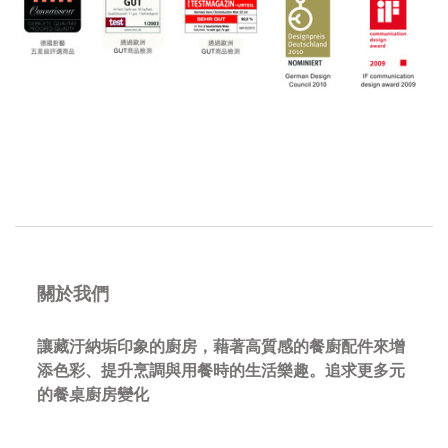
關於我們
讓藏汙納垢印象的廚房，藉著高質感的餐廚配件來增
添色彩、提升烹調與用餐時的生活樂趣。追求更多元
的餐桌廚房變化